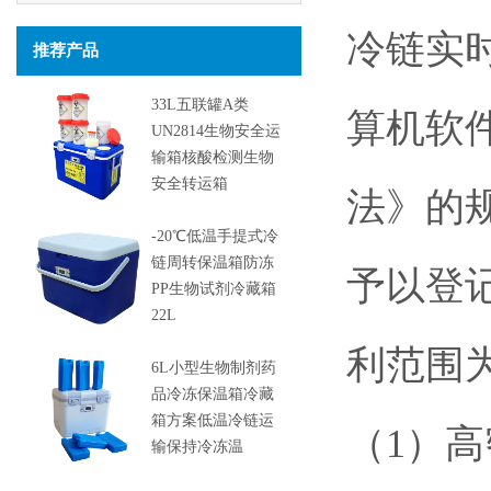
冷链实
推荐产品
33L五联罐A类
算机软
UN2814生物安全运
输箱核酸检测生物
安全转运箱
法》的
-20℃低温手提式冷
链周转保温箱防冻
予以登
PP生物试剂冷藏箱
22L
利范围
6L小型生物制剂药
品冷冻保温箱冷藏
箱方案低温冷链运
（1）高
输保持冷冻温
度-22~-12℃约24h